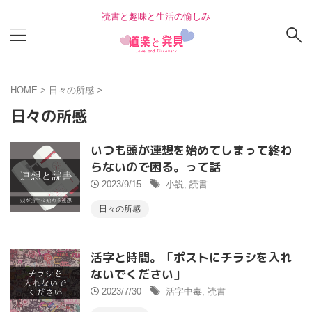
読書と趣味と生活の愉しみ
HOME
>
日々の所感
>
日々の所感
いつも頭が連想を始めてしまって終わ
らないので困る。って話
2023/9/15
小説
,
読書
日々の所感
活字と時間。「ポストにチラシを入れ
ないでください」
2023/7/30
活字中毒
,
読書